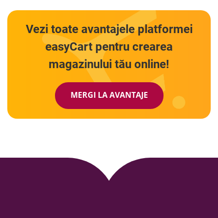
Vezi toate avantajele
platformei
easyCart pentru
crearea
magazinului tău online!
MERGI LA AVANTAJE