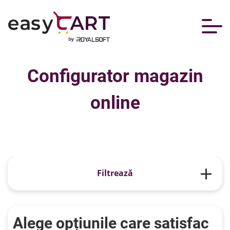
Configurator magazin
online
Filtrează
Firme Mici
Alege opțiunile care satisfac
Firme Medii