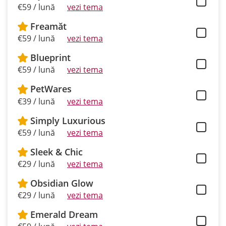
€59 / lună
vezi tema
Freamăt
€59 / lună
vezi tema
Blueprint
€59 / lună
vezi tema
PetWares
€39 / lună
vezi tema
Simply Luxurious
€59 / lună
vezi tema
Sleek & Chic
€29 / lună
vezi tema
Obsidian Glow
€29 / lună
vezi tema
Emerald Dream