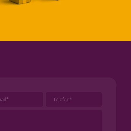
ail*
Telefon*