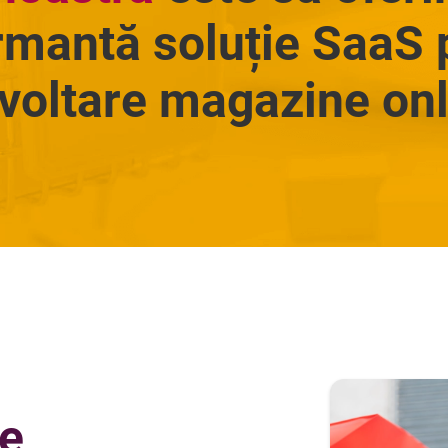
rmantă soluție SaaS 
voltare magazine onl
e