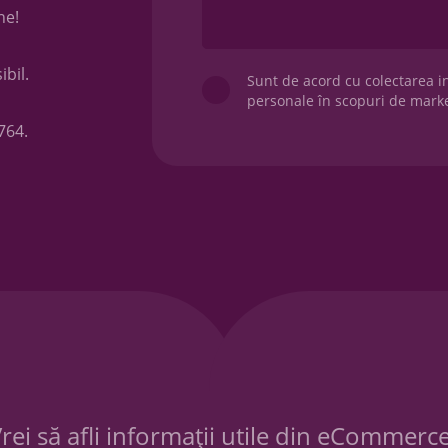
ne!
ibil.
Sunt de acord cu colectarea i
personale în scopuri de marke
764
.
rei să afli informații utile din eCommerc