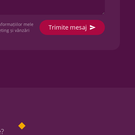
nformațiilor mele
ting și vânzări
e?