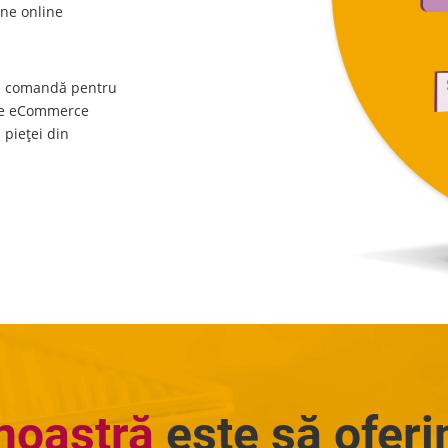
ine online
la comandă pentru
 de eCommerce
 pieței din
noastră
este să ofer