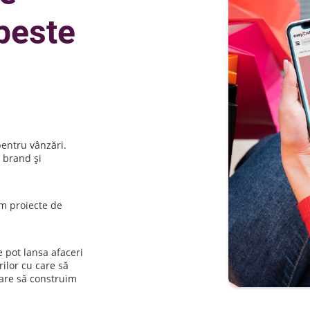
peste
entru vânzări.
n brand și
ăm proiecte de
 pot lansa afaceri
ilor cu care să
care să construim