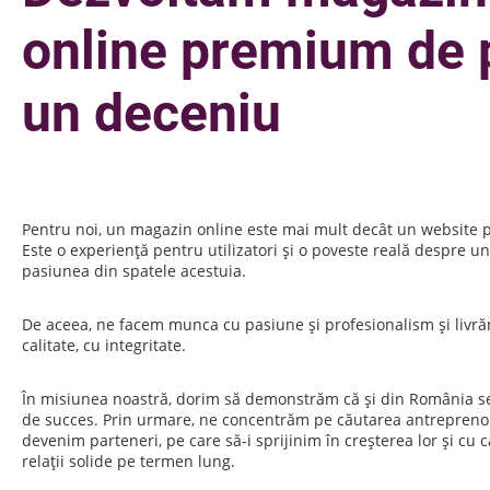
online premium de 
un deceniu
Pentru noi, un magazin online este mai mult decât un website p
Este o experiență pentru utilizatori și o poveste reală despre u
pasiunea din spatele acestuia.
De aceea, ne facem munca cu pasiune și profesionalism și livr
calitate, cu integritate.
În misiunea noastră, dorim să demonstrăm că și din România se
de succes. Prin urmare, ne concentrăm pe căutarea antreprenor
devenim parteneri, pe care să-i sprijinim în creșterea lor și cu 
relații solide pe termen lung.