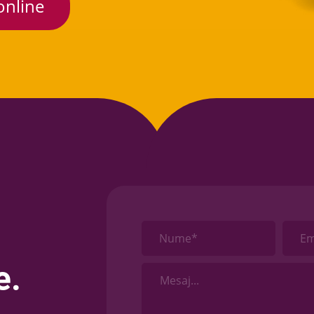
online
Nume*
Em
e.