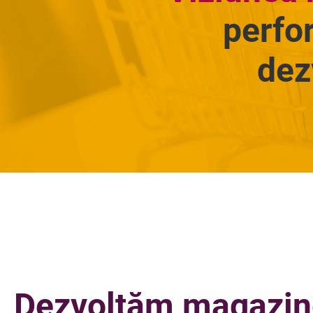
perfo
dez
Dezvoltăm magazin