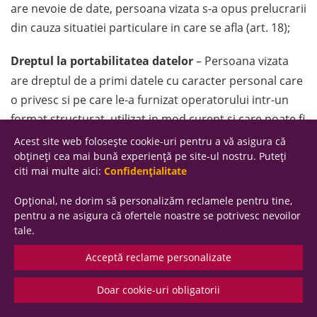
are nevoie de date, persoana vizata s-a opus prelucrarii
din cauza situatiei particulare in care se afla (art. 18);
Dreptul la portabilitatea datelor
– Persoana vizata
are dreptul de a primi datele cu caracter personal care
o privesc si pe care le-a furnizat operatorului intr-un
format structurat, utilizat in mod curent si care poate fi
citit automat si are dreptul de a transmite aceste date
Acest site web folosește cookie-uri pentru a vă asigura că
altui operator, fara obstacole din partea operatorului
obțineți cea mai bună experiență pe site-ul nostru. Puteți
citi mai multe aici:
Confidențialitate
caruia i-au fost furnizate datele cu caracter personal
(art. 20, alin. 1);
Opțional, ne dorim să personalizăm reclamele pentru tine,
pentru a ne asigura că ofertele noastre se potrivesc nevoilor
Dreptul la opozitie
– persoana vizata are dreptul de a
tale.
se opune, din motive legate de situatia particulara in
Acceptă reclame personalizate
care se afla, prelucrarii in temeiul articolului 6 alineatul
(1) litera (e) sau (f) sau al articolului 6 alineatul (1) a
Doar cookie-uri obligatorii
datelor cu caracter personal care o privesc, inclusiv