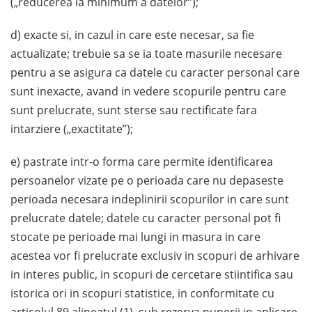
(„reducerea la minimum a datelor”);
d) exacte si, in cazul in care este necesar, sa fie
actualizate; trebuie sa se ia toate masurile necesare
pentru a se asigura ca datele cu caracter personal care
sunt inexacte, avand in vedere scopurile pentru care
sunt prelucrate, sunt sterse sau rectificate fara
intarziere („exactitate”);
e) pastrate intr-o forma care permite identificarea
persoanelor vizate pe o perioada care nu depaseste
perioada necesara indeplinirii scopurilor in care sunt
prelucrate datele; datele cu caracter personal pot fi
stocate pe perioade mai lungi in masura in care
acestea vor fi prelucrate exclusiv in scopuri de arhivare
in interes public, in scopuri de cercetare stiintifica sau
istorica ori in scopuri statistice, in conformitate cu
articolul 89 alineatul (1), sub rezerva punerii in aplicare