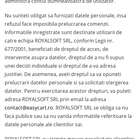
administra contul dumneavoastra de utilizator.
Nu sunteti obligat sa furnizati datele personale, insa
refuzul face imposibila prelucrarea comenzii.
Informatiile inregistrate sunt destinate utilizarii de
catre echipa ROYALSOFT SRL, conform Legii nr.
677/2001, beneficiati de dreptul de acces, de
interventie asupra datelor, dreptul de a nu fi supus
unei decizii individuale si dreptul de a va adresa
justitiei. De asemenea, aveti dreptul sa va opuneti
prelucrarii datelor personale si sa solicitati stergerea
datelor. Pentru exercitarea acestor drepturi, va puteti
adresa ROYALSOFT SRL prin email la adresa
contact@easycart.ro
. ROYALSOFT SRL se obliga sa nu
faca publice sau sa nu vanda informatiile referitoare la
datele personale ale clientilor sai.
ROYALSOFT SRL nu trimite mesaje nesolicitate clientilor