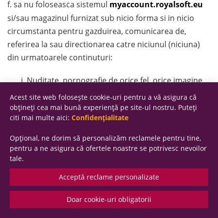
f. sa nu foloseasca sistemul
myaccount.royalsoft.eu
si/sau magazinul furnizat sub nicio forma si in nicio
circumstanta pentru gazduirea, comunicarea de,
referirea la sau directionarea catre niciunul (niciuna)
din urmatoarele continuturi:
Nuditate, pornografie de orice fel, orice imagine
sau text cu continut sexual sau obscen;
Acest site web folosește cookie-uri pentru a vă asigura că
Incalcarea drepturilor de proprietatea
obțineți cea mai bună experiență pe site-ul nostru. Puteți
citi mai multe aici:
Confidențialitate
intelectuala si a dreptrurilor de autor si/sau
conexe in special sau al oricarui alt drept sau
Opțional, ne dorim să personalizăm reclamele pentru tine,
interes al oricarui tert;
pentru a ne asigura că ofertele noastre se potrivesc nevoilor
tale.
Amenintari, abuz, hartuire, declaratii
calomnioase, etc.;
Acceptă reclame personalizate
Promovarea de activitati ilegale cum ar fi:
phishing, spoofing, proxy, hacking, sniffing, warez
Doar cookie-uri obligatorii
(mp3, avi, etc; punerea la dispozitie de muzica sau