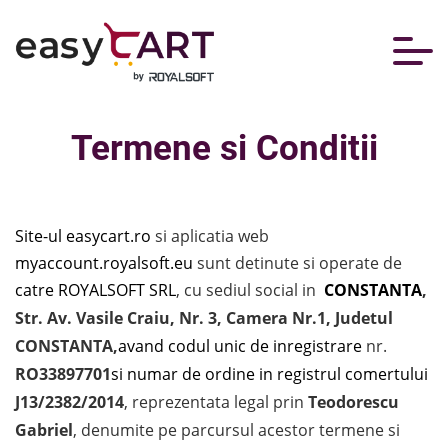
Termene si Conditii
Site-ul
easycart.ro
si aplicatia web
myaccount.royalsoft.eu
sunt detinute si operate de
catre ROYALSOFT SRL
, cu sediul social in
CONSTANTA
,
Str. Av. Vasile Craiu, Nr. 3, Camera Nr.1, Judetul
CONSTANTA,
avand codul unic de inregistrare
nr.
RO33897701
si numar de ordine in registrul comertului
J13/2382/2014
, reprezentata legal prin
Teodorescu
Gabriel
, denumite pe parcursul acestor termene si