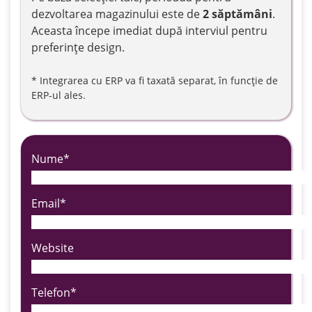
Servicii
dezvoltarea magazinului este de
2 săptămâni
.
de
Aceasta începe imediat după interviul pentru
baza
preferințe design.
* Integrarea cu ERP va fi taxată separat,
în funcție de
ERP-ul ales.
Comunicare
Nume*
Vânzări
Email*
Marketing
Website
Telefon*