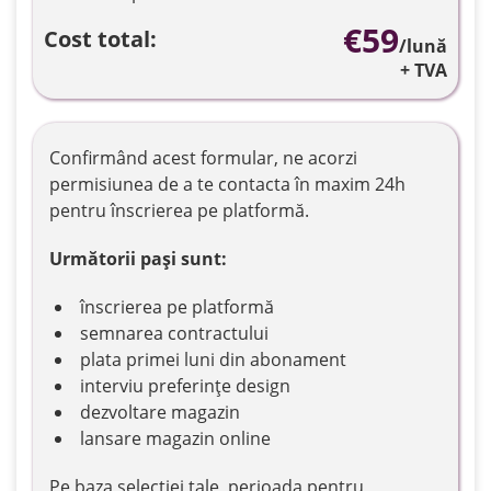
€
59
Cost total:
/lună
+ TVA
Administrare
Confirmând acest formular, ne acorzi
Automatizări
permisiunea de a te contacta în maxim 24h
pentru înscrierea pe platformă.
Următorii pași sunt:
Integrări
înscrierea pe platformă
semnarea contractului
plata primei luni din abonament
Servicii
interviu preferințe design
Premium
dezvoltare magazin
lansare magazin online
Pe baza selecției tale, perioada pentru