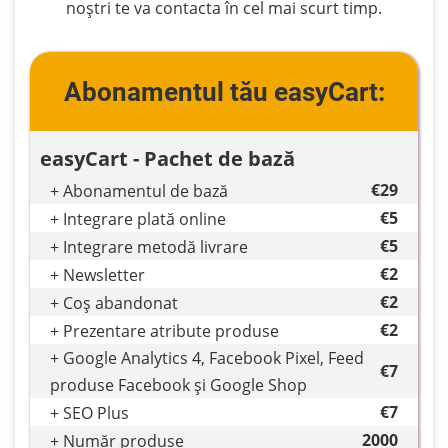
Firme
noștri te va contacta în cel mai scurt timp.
Mari
Abonamentul tău easyCart:
Aplicații
de
easyCart - Pachet de bază
specialitate
€29
+ Abonamentul de bază
€5
+ Integrare plată online
€5
+ Integrare metodă livrare
Firme
€2
+ Newsletter
Mici
€2
+ Coș abandonat
€2
+ Prezentare atribute produse
+ Google Analytics 4, Facebook Pixel, Feed
Firme
€7
produse Facebook și Google Shop
Medii
€7
+ SEO Plus
2000
+ Număr produse