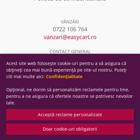
VÂNZĂRI
0722 106 764
vanzari@easycart.ro
CONTACT GENERAL
0722 106 764
Acest site web folosește cookie-uri pentru a vă asigura că
contact@easycart.ro
obțineți cea mai bună experiență pe site-ul nostru. Puteți
citi mai multe aici:
Confidențialitate
Opțional, ne dorim să personalizăm reclamele pentru tine,
pentru a ne asigura că ofertele noastre se potrivesc nevoilor
tale.
© 2026 easyCART - Toate drepturile rezervate
Acceptă reclame personalizate
ROYALSOFT SRL
Doar cookie-uri obligatorii