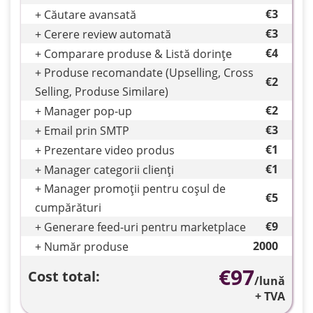
€3
+ Căutare avansată
€3
+ Cerere review automată
€4
+ Comparare produse & Listă dorințe
Vânzări
+ Produse recomandate (Upselling, Cross
€2
Selling, Produse Similare)
€2
+ Manager pop-up
Marketing
€3
+ Email prin SMTP
€1
+ Prezentare video produs
€1
+ Manager categorii clienți
Administrare
+ Manager promoții pentru coșul de
€5
cumpărături
€9
+ Generare feed-uri pentru marketplace
Automatizări
2000
+ Număr produse
€
97
Cost total:
/lună
+ TVA
Integrări