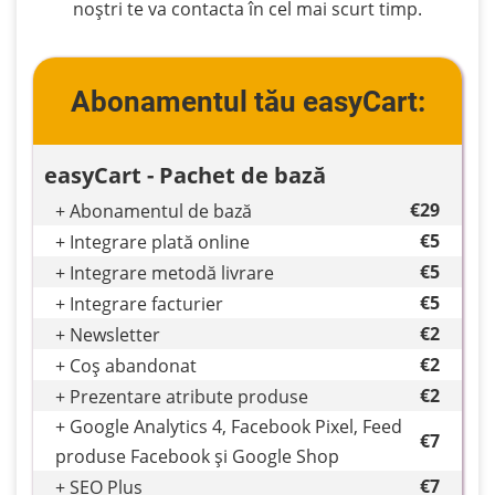
Firme
noștri te va contacta în cel mai scurt timp.
Mici
Abonamentul tău easyCart:
Firme
Medii
easyCart - Pachet de bază
€29
+ Abonamentul de bază
€5
+ Integrare plată online
Firme
€5
+ Integrare metodă livrare
Mari
€5
+ Integrare facturier
€2
+ Newsletter
€2
+ Coș abandonat
Aplicații
€2
+ Prezentare atribute produse
de
+ Google Analytics 4, Facebook Pixel, Feed
specialitate
€7
produse Facebook și Google Shop
€7
+ SEO Plus