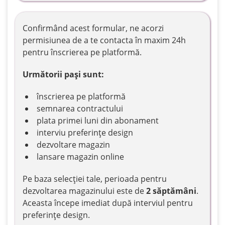
Confirmând acest formular, ne acorzi
Servicii
permisiunea de a te contacta în maxim 24h
Premium
pentru înscrierea pe platformă.
Următorii pași sunt:
Servicii
înscrierea pe platformă
de
semnarea contractului
baza
plata primei luni din abonament
interviu preferințe design
dezvoltare magazin
lansare magazin online
Comunicare
Pe baza selecției tale, perioada pentru
dezvoltarea magazinului este de
2 săptămâni
.
Aceasta începe imediat după interviul pentru
preferințe design.