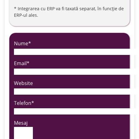
* Integrarea cu ERP va fi taxată separat,
în funcție de
ERP-ul ales.
Nume*
Email*
Website
Telefon*
Mesaj