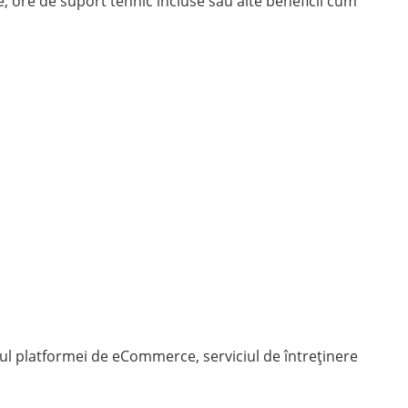
e, ore de suport tehnic incluse sau alte beneficii cum
azul platformei de eCommerce, serviciul de întreținere