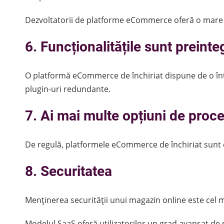
Dezvoltatorii de platforme eCommerce oferă o mare v
6. Funcționalitățile sunt preinte
O platformă eCommerce de închiriat dispune de o în
plugin-uri redundante.
7. Ai mai multe opțiuni de proce
De regulă, platformele eCommerce de închiriat sunt co
8. Securitatea
Menținerea securității unui magazin online este cel 
Modelul SaaS oferă utilizatorilor un grad avansat de s