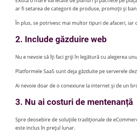
Există o mare varietate de planuri și pachete pe piață
ar fi setarea de categorii de produse, promoții și ban
În plus, se potrivesc mai multor tipuri de afaceri, iar c
2. Include găzduire web
Nu e nevoie să îți faci griji în legătură cu alegerea un
Platformele SaaS sunt deja găzduite pe serverele dez
Ai nevoie doar de o conexiune la internet și de un b
3. Nu ai costuri de mentenanță
Spre deosebire de soluțiile tradiționale de eCommer
este inclus în prețul lunar.