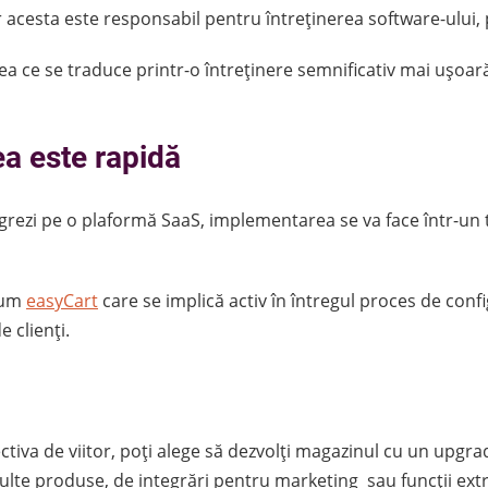
, iar acesta este responsabil pentru întreținerea software-ulu
ea ce se traduce printr-o întreținere semnificativ mai ușoar
a este rapidă
grezi pe o plaformă SaaS, implementarea se va face într-un ti
ecum
easyCart
care se implică activ în întregul proces de conf
e clienți.
ectiva de viitor, poți alege să dezvolți magazinul cu un up
ulte produse, de integrări pentru marketing sau funcții extr