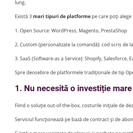
lung.
Există 3
mari tipuri de platforme
pe care poți alege 
1. Open Source: WordPress, Magento, PrestaShop
2. Custom (personalizate la comandă): cod scris de la
3. SaaS (Software-as a Service): Shopify, Salesforce, 
Spre deosebire de platformele tradiționale de tip Op
1. Nu necesită o investiție mare
Fiind o soluție out-of-the-box, costurile inițiale de de
Serviciul funcționează pe bază de contract și de abo