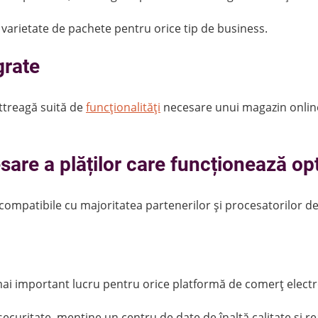
arietate de pachete pentru orice tip de business.
grate
ttreagă suită de
funcționalități
necesare unui magazin online d
sare a plăților care funcționează op
mpatibile cu majoritatea partenerilor și procesatorilor de p
mai important lucru pentru orice platformă de comerț electr
ecuritate, menține un centru de date de înaltă calitate și re