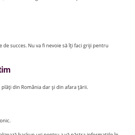
e succes. Nu va fi nevoie să îți faci griji pentru
tim
lăți din România dar și din afara țării.
onic.
alizează backup-uri pentru a vă păstra informațiile în