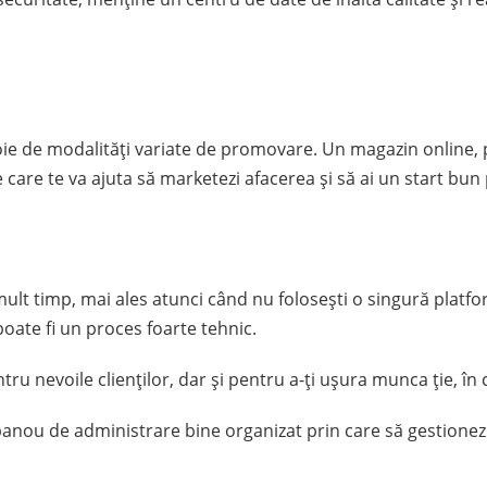
oie de modalități variate de promovare. Un magazin online, 
 care te va ajuta să marketezi afacerea și să ai un start bun
t timp, mai ales atunci când nu folosești o singură platfor
poate fi un proces foarte tehnic.
u nevoile clienților, dar și pentru a-ți ușura munca ție, în 
 panou de administrare bine organizat prin care să gestionez