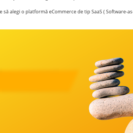
este să alegi o platformă eCommerce de tip SaaS ( Software-as