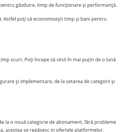
i, pentru găzduire, timp de funcționare și performanță.
ă. Astfel poți să economisești timp și bani pentru
mp scurt. Poți începe să vinzi în mai puțin de o lună
igurare și implementare, de la setarea de categorii și
grade la o nouă categorie de abonament, fără probleme
a, acestea se regăsesc in ofertele platformelor.