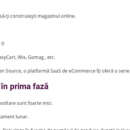
să-ți construiești magazinul online.
 0
EasyCart, Wix, Gomag , etc.
en Source, o platformă SaaS de eCommerce îți oferă o serie 
 în prima fază
zvoltare sunt foarte mici.
nament lunar.