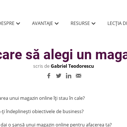
DESPRE
AVANTAJE
RESURSE
LECȚIA 
are să alegi un maga
scris de
Gabriel Teodorescu
area unui magazin online îți stau în cale?
-ți îndeplinești obiectivele de business?
 dai o șansă unui magazin online pentru afacerea ta?