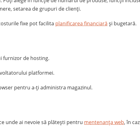
. Poți alege în funcție de numărul de produse, funcții inclus
nere, setarea de grupuri de clienți.
osturile fixe pot facilita
planificarea financiară
și bugetară.
ui furnizor de hosting.
voltatorului platformei.
rowser pentru a-ți administra magazinul.
ce unde ai nevoie să plătești pentru
mentenanța web
, în c