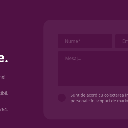
Nume*
Em
e.
ne!
ibil.
Sunt de acord cu colectarea i
personale în scopuri de marke
764
.