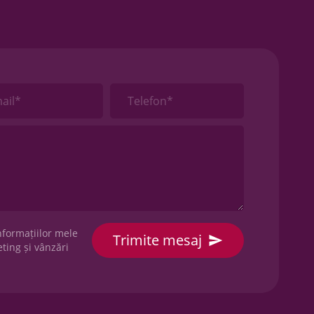
ail*
Telefon*
nformațiilor mele
ting și vânzări