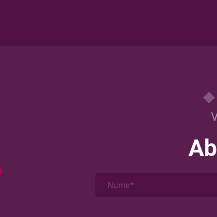
V
Ab
Nume*