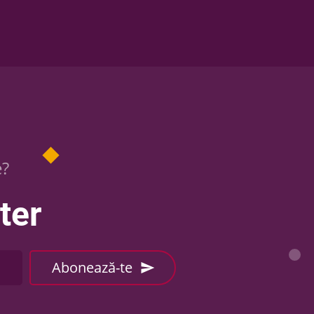
e?
ter