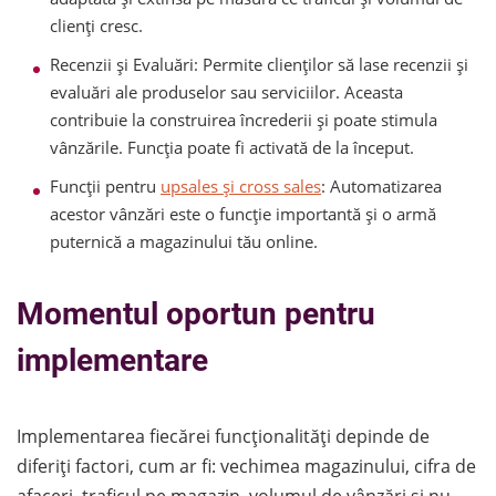
clienți cresc.
Recenzii și Evaluări: Permite clienților să lase recenzii și
evaluări ale produselor sau serviciilor. Aceasta
contribuie la construirea încrederii și poate stimula
vânzările. Funcția poate fi activată de la început.
Funcții pentru
upsales și cross sales
: Automatizarea
acestor vânzări este o funcție importantă și o armă
puternică a magazinului tău online.
Momentul oportun pentru
implementare
Implementarea fiecărei funcționalități depinde de
diferiți factori, cum ar fi: vechimea magazinului, cifra de
afaceri, traficul pe magazin, volumul de vânzări și nu