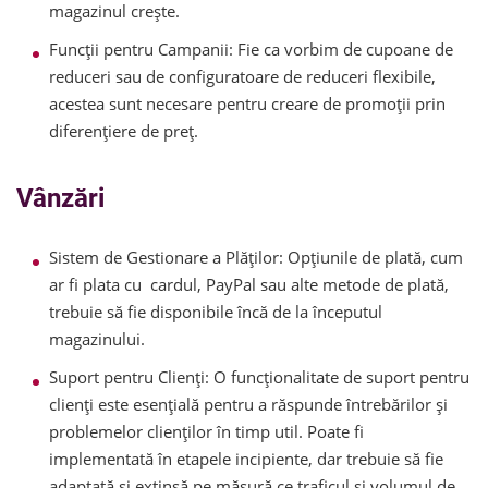
magazinul crește.
Funcții pentru Campanii: Fie ca vorbim de cupoane de
reduceri sau de configuratoare de reduceri flexibile,
acestea sunt necesare pentru creare de promoții prin
diferențiere de preț.
Vânzări
Sistem de Gestionare a Plăților: Opțiunile de plată, cum
ar fi plata cu cardul, PayPal sau alte metode de plată,
trebuie să fie disponibile încă de la începutul
magazinului.
Suport pentru Clienți: O funcționalitate de suport pentru
clienți este esențială pentru a răspunde întrebărilor și
problemelor clienților în timp util. Poate fi
implementată în etapele incipiente, dar trebuie să fie
adaptată și extinsă pe măsură ce traficul și volumul de