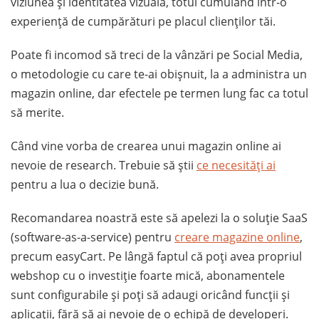
viziunea și identitatea vizuală, totul cumulând într-o
experiență de cumpărături pe placul clienților tăi.
Poate fi incomod să treci de la vânzări pe Social Media,
o metodologie cu care te-ai obișnuit, la a administra un
magazin online, dar efectele pe termen lung fac ca totul
să merite.
Când vine vorba de crearea unui magazin online ai
nevoie de research. Trebuie să știi
ce necesități ai
pentru a lua o decizie bună.
Recomandarea noastră este să apelezi la o soluție SaaS
(software-as-a-service) pentru
creare magazine online
,
precum easyCart. Pe lângă faptul că poți avea propriul
webshop cu o investiție foarte mică, abonamentele
sunt configurabile și poți să adaugi oricând funcții și
aplicații, fără să ai nevoie de o echipă de developeri.