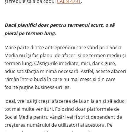
și trebuie să aibă codul
CAEN 4791
.
Dacă planifici doar pentru termenul scurt, o să
pierzi pe termen lung.
Mare parte dintre antreprenorii care vând prin Social
Media nu își fac planul de afaceri și pe termen mediu și
termen lung. Câștigurile imediate, mici, dar sigure,
aduc satisfacția minimă necesară. Astfel, aceste afaceri
rămân într-o buclă în care nu mai cresc și din care
foarte puține business-uri ies.
Ideal, vrei să îți crești afacerea de la an la an și să aduci
tot mai multe venituri. Folosind doar platformele de
Social Media pentru vânzări vei fi strict dependent de
creșterea numărului de utilizatori ai acestora. Pe