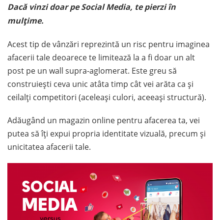
Dacă vinzi doar pe Social Media, te pierzi în
mulțime.
Acest tip de vânzări reprezintă un risc pentru imaginea
afacerii tale deoarece te limitează la a fi doar un alt
post pe un wall supra-aglomerat. Este greu să
construiești ceva unic atâta timp cât vei arăta ca și
ceilalți competitori (aceleași culori, aceeași structură).
Adăugând un magazin online pentru afacerea ta, vei
putea să îți expui propria identitate vizuală, precum și
unicitatea afacerii tale.