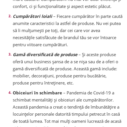
confort, ci și funcționalitate și aspect estetic plăcut.
Cumpărători loiali
– Fiecare cumpărător în parte caută
anumite caracteristici la astfel de produse. Nu vei putea
să îi mulțumești pe toți, dar cei care vor avea
necesitățile satisfăcute de brandul tău se vor întoarce
pentru viitoare cumpărături.
Gamă diversificată de produse
– Și aceste produse
oferă unui business șansa de a se nișa sau de a oferi o
gamă diversificată de produse. Această gamă include:
mobilier, decorațiuni, produse pentru bucătărie,
produse pentru întreținere, etc.
Obiceiuri în schimbare
– Pandemia de Covid-19 a
schimbat mentalități și obiceiuri ale cumpărătorilor.
Această pandemia a creat o tendință de îmbunătățire a
locuințelor personale datorită timpului petrecut în casă
de toată lumea. Tot mai mulți oameni lucrează de acasă