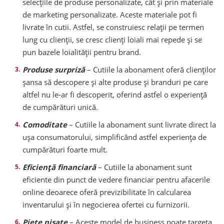
selecțiile de produse personalizate, cât și prin materiale
de marketing personalizate. Aceste materiale pot fi
livrate în cutii. Astfel, se construiesc relații pe termen
lung cu clienții, se cresc clienți loiali mai repede și se
pun bazele loialității pentru brand.
Produse surpriză
– Cutiile la abonament oferă clienților
șansa să descopere și alte produse și branduri pe care
altfel nu le-ar fi descoperit, oferind astfel o experiență
de cumpărături unică.
Comoditate
– Cutiile la abonament sunt livrate direct la
ușa consumatorului, simplificând astfel experiența de
cumpărături foarte mult.
Eficiență financiară
– Cutiile la abonament sunt
eficiente din punct de vedere financiar pentru afacerile
online deoarece oferă previzibilitate în calcularea
inventarului și în negocierea ofertei cu furnizorii.
Piețe nișate
– Aceste model de business poate targeta