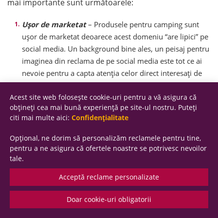
mai importante sunt următoarele:
Ușor de marketat
– Produsele pentru camping sunt
ușor de marketat deoarece acest domeniu “are lipici” pe
social media. Un background bine ales, un peisaj pentru
imaginea din reclama de pe social media este tot ce ai
nevoie pentru a capta atenția celor direct interesați de
astfel de produse.
Acest site web folosește cookie-uri pentru a vă asigura că
Oportunități pentru upselling și cross-selling
–
obțineți cea mai bună experiență pe site-ul nostru. Puteți
Produsele pentru camping se vând des împreună cu alte
citi mai multe aici:
Confidențialitate
produse. Asta reprezintă o oportunitate pentru cross-
Opțional, ne dorim să personalizăm reclamele pentru tine,
selling. De asemenea, aceste produse au des variante
pentru a ne asigura că ofertele noastre se potrivesc nevoilor
mai bune, variante premium. Astfel se creează
tale.
oportunitatea pentru upselling.
Acceptă reclame personalizate
Bază de clienți mare
– Produsele pentru camping sunt
atrăgătoare pentru o gamă largă de potențiali clienți:
Doar cookie-uri obligatorii
familii, cupluri, călători și oameni atrași de natură.