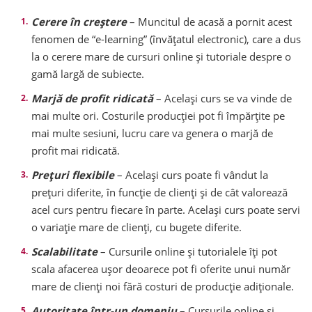
Cerere în creștere
– Muncitul de acasă a pornit acest
fenomen de “e-learning” (învățatul electronic), care a dus
la o cerere mare de cursuri online și tutoriale despre o
gamă largă de subiecte.
Marjă de profit ridicată
– Același curs se va vinde de
mai multe ori. Costurile producției pot fi împărțite pe
mai multe sesiuni, lucru care va genera o marjă de
profit mai ridicată.
Prețuri flexibile
– Același curs poate fi vândut la
prețuri diferite, în funcție de clienți și de cât valorează
acel curs pentru fiecare în parte. Același curs poate servi
o variație mare de clienți, cu bugete diferite.
Scalabilitate
– Cursurile online și tutorialele îți pot
scala afacerea ușor deoarece pot fi oferite unui număr
mare de clienți noi fără costuri de producție adiționale.
Autoritate într-un domeniu
– Cursurile online și