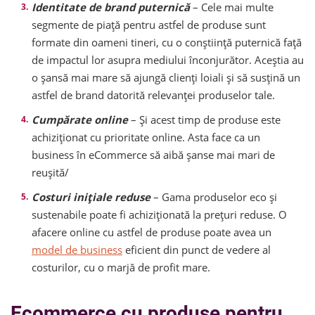
Identitate de brand puternică
– Cele mai multe
segmente de piață pentru astfel de produse sunt
formate din oameni tineri, cu o conștiință puternică față
de impactul lor asupra mediului înconjurător. Aceștia au
o șansă mai mare să ajungă clienți loiali și să susțină un
astfel de brand datorită relevanței produselor tale.
Cumpărate online
– Și acest timp de produse este
achiziționat cu prioritate online. Asta face ca un
business în eCommerce să aibă șanse mai mari de
reușită/
Costuri inițiale reduse
– Gama produselor eco și
sustenabile poate fi achiziționată la prețuri reduse. O
afacere online cu astfel de produse poate avea un
model de business
eficient din punct de vedere al
costurilor, cu o marjă de profit mare.
Ecommerce cu produse pentru