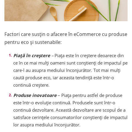
Factori care susțin o afacere în eCommerce cu produse
pentru eco și sustenabile:
Piață în creștere
–
Piața este în creștere deoarece din
ce în ce mai mulți oameni sunt conștienți de impactul pe
care-l au asupra mediului înconjurător. Tot mai mulți
caută produse eco, iar aceasta tendință este într-o
continuă creștere.
Produse inovatoare
– Piața pentru astfel de produse
este într-o evoluție continuă. Produsele sunt într-o
continuă dezvoltare. Această dezvoltare are scopul de a
satisface cerințele consumatorilor conștienți de impactul
lor asupra mediului înconjurător.